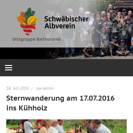
Zum
Ortsgruppe
Schwäbische
Inhalt
Bartholomä
springen
Albverein
Ortsgruppe Bartholomä
18. Juli 2016
sav-admin
Sternwanderung am 17.07.2016
ins Kühholz