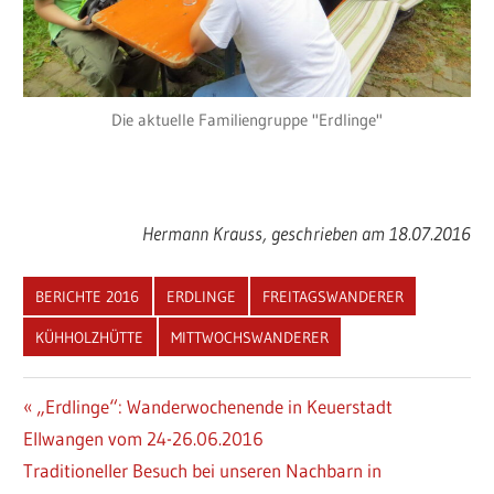
Die aktuelle Familiengruppe "Erdlinge"
Hermann Krauss, geschrieben am 18.07.2016
BERICHTE 2016
ERDLINGE
FREITAGSWANDERER
KÜHHOLZHÜTTE
MITTWOCHSWANDERER
Beitragsnavigation
Vorheriger
„Erdlinge“: Wanderwochenende in Keuerstadt
Beitrag:
Ellwangen vom 24-26.06.2016
Nächster
Traditioneller Besuch bei unseren Nachbarn in