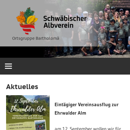
Zum
Ortsgruppe
Schwäbische
Inhalt
Bartholomä
springen
Albverein
Ortsgruppe Bartholomä
Aktuelles
Eintägiger Vereinsausflug zur
Ehrwalder Alm
am 12. September wollen wir für