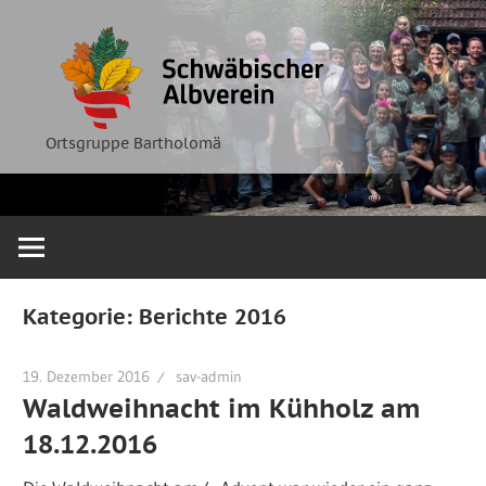
Zum
Ortsgruppe
Schwäbische
Inhalt
Bartholomä
springen
Albverein
Ortsgruppe Bartholomä
Kategorie:
Berichte 2016
19. Dezember 2016
sav-admin
Waldweihnacht im Kühholz am
18.12.2016