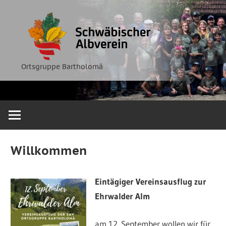
Zum
Ortsgruppe
Schwäbische
Inhalt
Bartholomä
springen
Albverein
Ortsgruppe Bartholomä
Willkommen
Eintägiger Vereinsausflug zur
Ehrwalder Alm
am 12. September wollen wir für