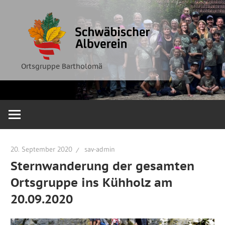
Zum
Ortsgruppe
Schwäbische
Inhalt
Bartholomä
springen
Albverein
Ortsgruppe Bartholomä
20. September 2020
sav-admin
Sternwanderung der gesamten
Ortsgruppe ins Kühholz am
20.09.2020