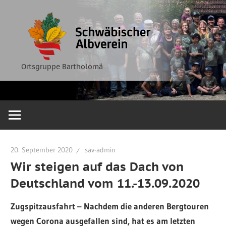
Zum
Ortsgruppe
Schwäbische
Inhalt
Bartholomä
springen
Albverein
Ortsgruppe Bartholomä
20. September 2020
sav-admin
Wir steigen auf das Dach von
Deutschland vom 11.-13.09.2020
Zugspitzausfahrt – Nachdem die anderen Bergtouren
wegen Corona ausgefallen sind, hat es am letzten