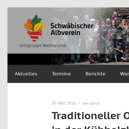
Zum
Inhalt
Ortsgruppe
Schwäbischer
springen
Bartholomä
Albverein
Ortsgruppe Bartholomä
Aktuelles
Termine
Berichte
Wa
29. März 2016
sav-admin
Traditioneller 