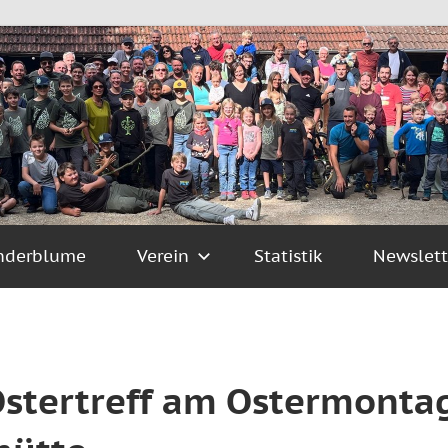
nderblume
Verein
Statistik
Newslett
Ostertreff am Ostermontag