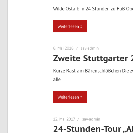
Wilde Ostalb in 24 Stunden zu Fuß O
Weiterlesen
8. Mai 2018
sav-admin
Zweite Stuttgarter
Kurze Rast am Bärenschlößchen Die zw
alle
Weiterlesen
12. Mai 2017
sav-admin
24-Stunden-Tour „A