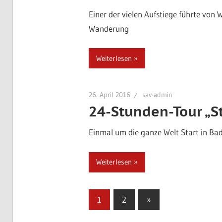
Einer der vielen Aufstiege führte von
Wanderung
Weiterlesen
26. April 2016
sav-admin
24-Stunden-Tour „S
Einmal um die ganze Welt Start in Ba
Weiterlesen
Seitennummerierung
Nächste
1
2
»
Beiträge
der