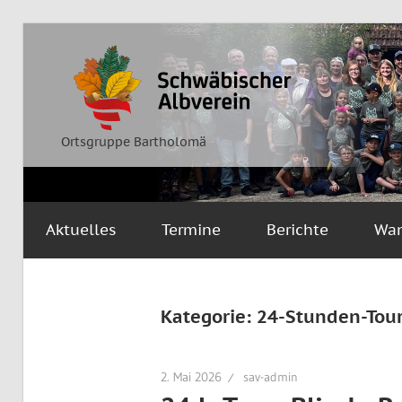
Zum
Inhalt
Ortsgruppe
Schwäbischer
springen
Bartholomä
Albverein
Ortsgruppe Bartholomä
Aktuelles
Termine
Berichte
Wa
Kategorie:
24-Stunden-Tou
2. Mai 2026
sav-admin