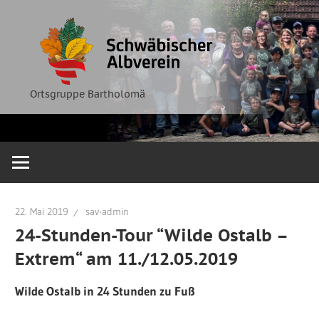
Zum
Ortsgruppe
Schwäbische
Inhalt
Bartholomä
springen
Albverein
Ortsgruppe Bartholomä
22. Mai 2019
sav-admin
24-Stunden-Tour “Wilde Ostalb –
Extrem“ am 11./12.05.2019
Wilde Ostalb in 24 Stunden zu Fuß