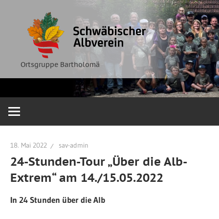
Zum
Ortsgruppe
Schwäbische
Inhalt
Bartholomä
springen
Albverein
Ortsgruppe Bartholomä
18. Mai 2022
sav-admin
24-Stunden-Tour „Über die Alb-
Extrem“ am 14./15.05.2022
In 24 Stunden über die Alb