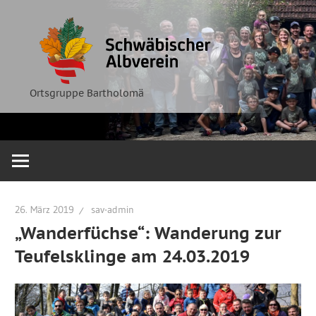
Zum
Ortsgruppe
Schwäbische
Inhalt
Bartholomä
springen
Albverein
Ortsgruppe Bartholomä
26. März 2019
sav-admin
„Wanderfüchse“: Wanderung zur
Teufelsklinge am 24.03.2019