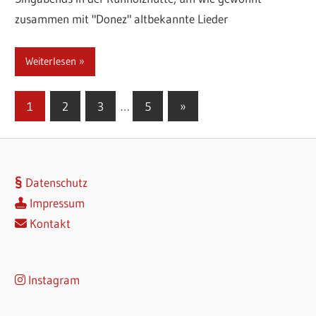
zusammen mit "Donez" altbekannte Lieder
Weiterlesen
Seitennummerierung
Nächste
1
2
3
…
5
»
Beiträge
der
Beiträge
Datenschutz
Impressum
Kontakt
Instagram