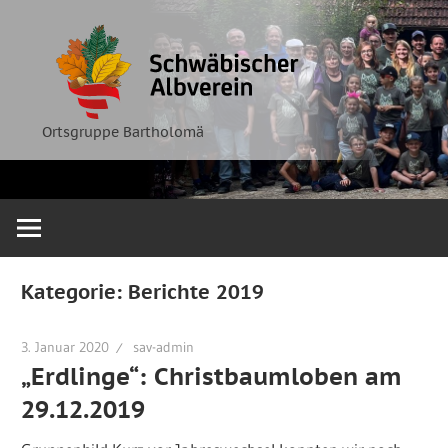
Zum
Ortsgruppe
Schwäbische
Inhalt
Bartholomä
springen
Albverein
Ortsgruppe Bartholomä
Kategorie:
Berichte 2019
3. Januar 2020
sav-admin
„Erdlinge“: Christbaumloben am
29.12.2019