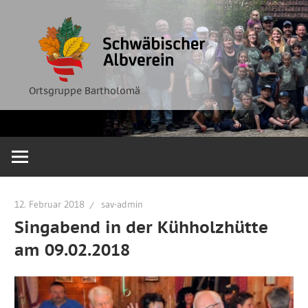
Zum
Ortsgruppe
Schwäbische
Inhalt
Bartholomä
springen
Albverein
Ortsgruppe Bartholomä
12. Februar 2018
sav-admin
Singabend in der Kühholzhütte
am 09.02.2018