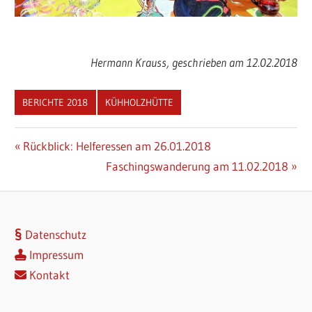
Hermann Krauss, geschrieben am 12.02.2018
BERICHTE 2018
KÜHHOLZHÜTTE
Beitragsnavigation
Vorheriger
Rückblick: Helferessen am 26.01.2018
Beitrag:
Nächster
Faschingswanderung am 11.02.2018
Beitrag:
Datenschutz
Impressum
Kontakt