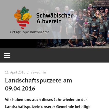
Zum
Ortsgruppe
Schwäbische
Inhalt
Bartholomä
springen
Albverein
Ortsgruppe Bartholomä
11. April 2016
sav-admin
Landschaftsputzete am
09.04.2016
Wir haben uns auch dieses Jahr wieder an der
Landschaftsputzete unserer Gemeinde beteiligt