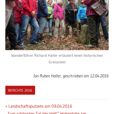
Wanderführer Richard Haller erläutert einen historischen
Grenzstein
Jan Ruben Haller, geschrieben am 12.04.2016
BERICHTE 2016
Beitragsnavigation
Vorheriger
Landschaftsputzete am 09.04.2016
Nächster
Beitrag:
„Zum schönsten Tal der Welt“ Hohenlohe am