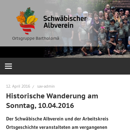
Zum
Ortsgruppe
Schwäbische
Inhalt
Bartholomä
springen
Albverein
Ortsgruppe Bartholomä
12. April 2016
sav-admin
Historische Wanderung am
Sonntag, 10.04.2016
Der Schwäbische Albverein und der Arbeitskreis
Ortsgeschichte veranstalteten am vergangenen