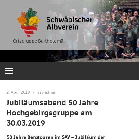
Zum
Ortsgruppe
Schwäbische
Inhalt
Bartholomä
springen
Albverein
Ortsgruppe Bartholomä
2. April 2019
sav-admin
Jubiläumsabend 50 Jahre
Hochgebirgsgruppe am
30.03.2019
50 Jahre Bergtouren im SAV – Jubiläum der