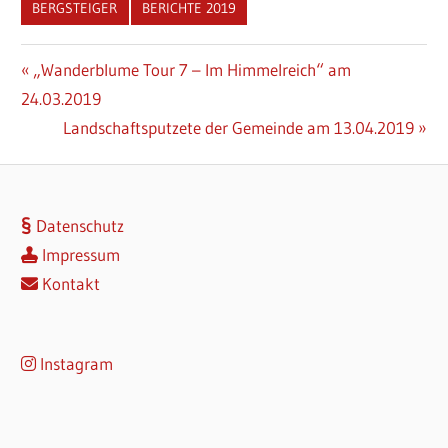
BERGSTEIGER
BERICHTE 2019
Beitragsnavigation
Vorheriger
„Wanderblume Tour 7 – Im Himmelreich“ am
Beitrag:
24.03.2019
Nächster
Landschaftsputzete der Gemeinde am 13.04.2019
Beitrag:
Datenschutz
Impressum
Kontakt
Instagram