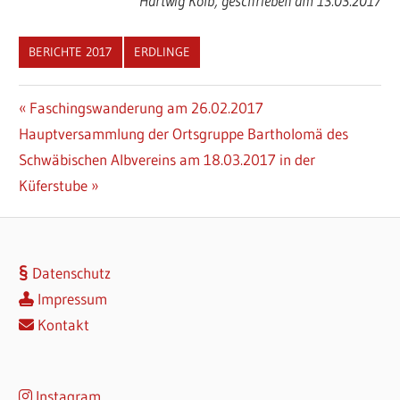
Hartwig Kolb, geschrieben am 13.03.2017
BERICHTE 2017
ERDLINGE
Beitragsnavigation
Vorheriger
Faschingswanderung am 26.02.2017
Nächster
Beitrag:
Hauptversammlung der Ortsgruppe Bartholomä des
Beitrag:
Schwäbischen Albvereins am 18.03.2017 in der
Küferstube
Datenschutz
Impressum
Kontakt
Instagram