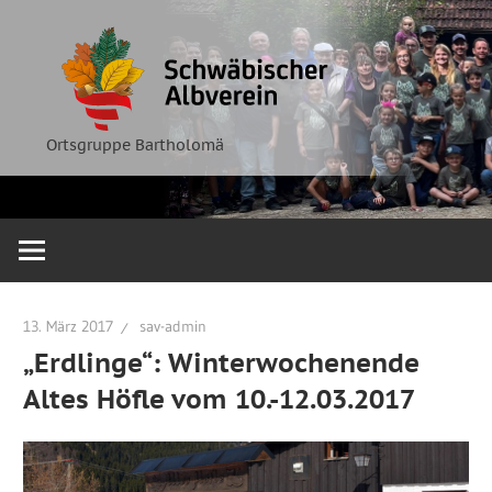
Zum
Ortsgruppe
Schwäbische
Inhalt
Bartholomä
springen
Albverein
Ortsgruppe Bartholomä
13. März 2017
sav-admin
„Erdlinge“: Winterwochenende
Altes Höfle vom 10.-12.03.2017