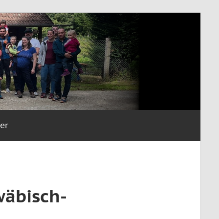
er
wäbisch-