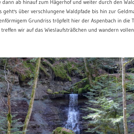
te dann ab hinauf zum Hägerhof und weiter durch den Wal
 geht's über verschlungene Waldpfade bis hin zur Geldma
enförmigem Grundriss tröpfelt hier der Aspenbach in die 
 treffen wir auf das Wieslaufsträßchen und wandern volle