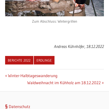
Zum Abschluss: Wintergrillen
Andreas Kühnhöfer, 18.12.2022
BERICHTE 2022
ERDLINGE
Beitragsnavigation
Vorheriger
Winter-Halbtageswanderung
Beitrag:
Nächster
Waldweihnacht im Kühholz am 18.12.2022
Beitrag:
Datenschutz