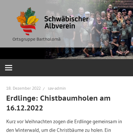
Zum
Ortsgruppe
Schwäbische
Inhalt
Bartholomä
springen
Albverein
Ortsgruppe Bartholomä
18. Dezember 2022
sav-admin
Erdlinge: Chistbaumholen am
16.12.2022
Kurz vor Weihnachten zogen die Erdlinge gemeinsam in
den Winterwald, um die Christbäume zu holen. Ein