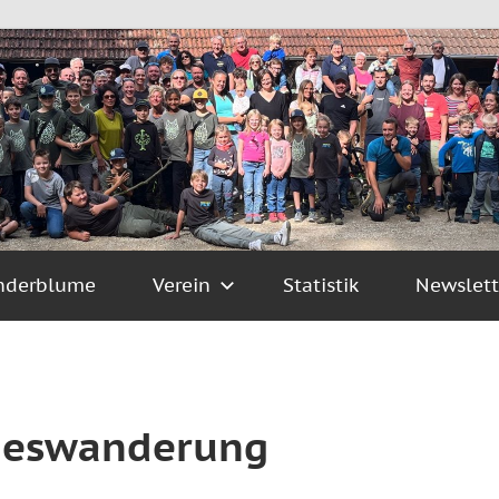
nderblume
Verein
Statistik
Newslett
geswanderung