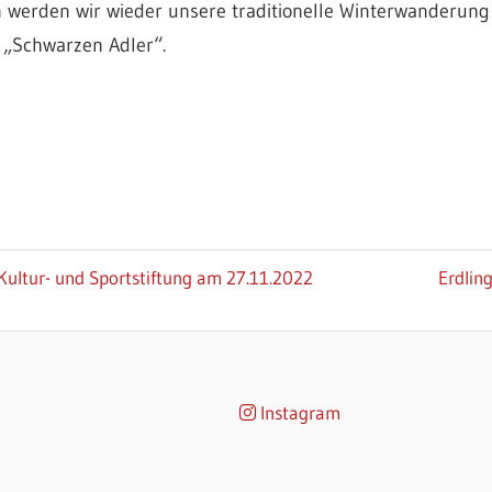
n werden wir wieder unsere traditionelle Winterwanderun
 „Schwarzen Adler“.
Nächst
Kultur- und Sportstiftung am 27.11.2022
Erdlin
Beitrag
Instagram