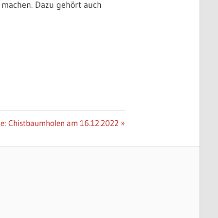
g machen. Dazu gehört auch
er
ge: Chistbaumholen am 16.12.2022
: