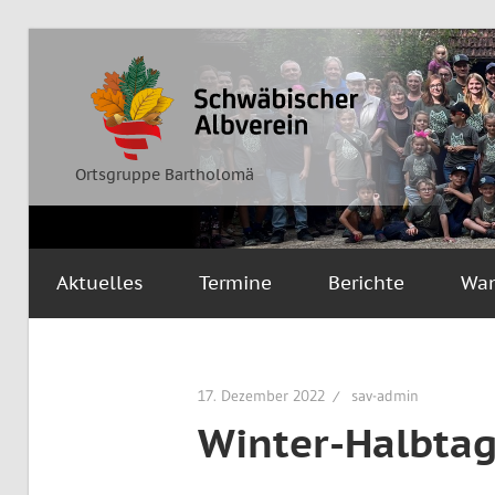
Zum
Inhalt
Ortsgruppe
Schwäbischer
springen
Bartholomä
Albverein
Ortsgruppe Bartholomä
Aktuelles
Termine
Berichte
Wa
17. Dezember 2022
sav-admin
Winter-Halbta