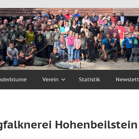
nderblume
Verein
Statistik
Newslett
rgfalknerei Hohenbeilstei