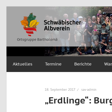
Zum
Inhalt
Ortsgruppe
Schwäbischer
springen
Bartholomä
Albverein
Ortsgruppe Bartholomä
Aktuelles
Termine
Berichte
Wa
18. September 2017
sav-admin
„Erdlinge“: Bu