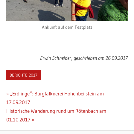
Ankunft auf dem Festplatz
Erwin Schneider, geschrieben am 26.09.2017
BERICHTE 2017
Beitragsnavigation
Vorheriger
„Erdlinge“: Burgfalknerei Hohenbeilstein am
Beitrag:
17.09.2017
Nächster
Historische Wanderung rund um Rötenbach am
Beitrag:
01.10.2017