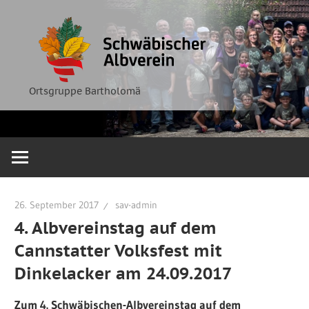
Zum
Ortsgruppe
Schwäbische
Inhalt
Bartholomä
springen
Albverein
Ortsgruppe Bartholomä
26. September 2017
sav-admin
4. Albvereinstag auf dem
Cannstatter Volksfest mit
Dinkelacker am 24.09.2017
Zum 4. Schwäbischen-Albvereinstag auf dem