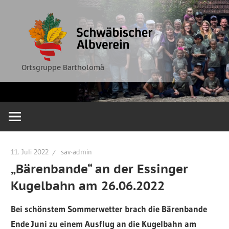
Zum
Ortsgruppe
Schwäbische
Inhalt
Bartholomä
springen
Albverein
Ortsgruppe Bartholomä
11. Juli 2022
sav-admin
„Bärenbande“ an der Essinger
Kugelbahn am 26.06.2022
Bei schönstem Sommerwetter brach die Bärenbande
Ende Juni zu einem Ausflug an die Kugelbahn am