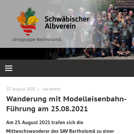
Zum
Ortsgruppe
Schwäbische
Inhalt
Bartholomä
springen
Albverein
Ortsgruppe Bartholomä
27. August 2021
sav-admin
Wanderung mit Modelleisenbahn-
Führung am 25.08.2021
Am 25. August 2021 trafen sich die
Mittwochswanderer des SAV Bartholomä zu einer