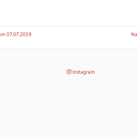
Nä
 am 07.07.2019
Na
Be
Instagram