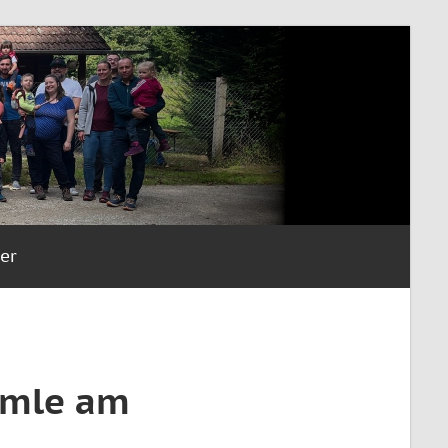
er
umle am