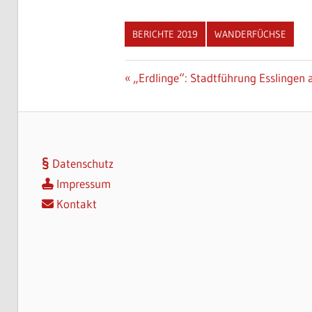
BERICHTE 2019
WANDERFÜCHSE
Beitragsnavigation
Vorheriger
„Erdlinge“: Stadtführung Esslingen
Beitrag:
Datenschutz
Impressum
Kontakt