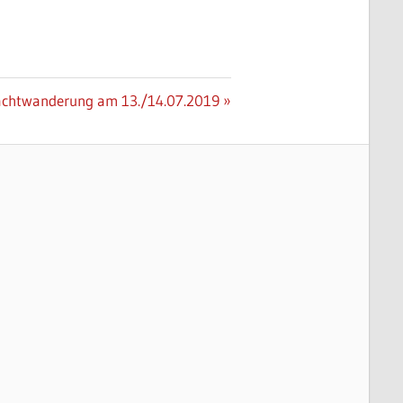
chster
chtwanderung am 13./14.07.2019
itrag: