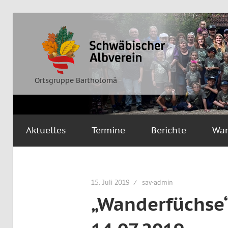
Zum
Inhalt
Ortsgruppe
Schwäbischer
springen
Bartholomä
Albverein
Ortsgruppe Bartholomä
Aktuelles
Termine
Berichte
Wa
15. Juli 2019
sav-admin
„Wanderfüchse