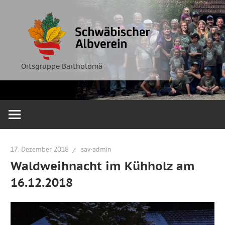
Zum
Ortsgruppe
Schwäbische
Inhalt
Bartholomä
springen
Albverein
Ortsgruppe Bartholomä
17. Dezember 2018
sav-admin
Waldweihnacht im Kühholz am
16.12.2018