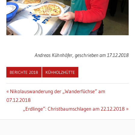
Andreas Kühnhöfer, geschrieben am 17.12.2018
BERICHTE 2018
KÜHHOLZHÜTTE
Beitragsnavigation
Vorheriger
Nikolauswanderung der „Wanderfüchse“ am
Beitrag:
07.12.2018
Nächster
„Erdlinge“: Christbaumschlagen am 22.12.2018
Beitrag: