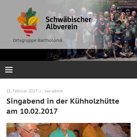
Zum
Ortsgruppe
Schwäbische
Inhalt
Bartholomä
springen
Albverein
Ortsgruppe Bartholomä
11. Februar 2017
sav-admin
Singabend in der Kühholzhütte
am 10.02.2017