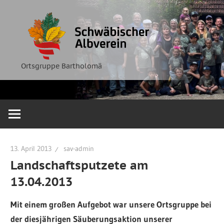
Zum
Ortsgruppe
Schwäbische
Inhalt
Bartholomä
springen
Albverein
Ortsgruppe Bartholomä
13. April 2013
sav-admin
Landschaftsputzete am
13.04.2013
Mit einem großen Aufgebot war unsere Ortsgruppe bei
der diesjährigen Säuberungsaktion unserer