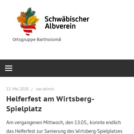
Zum
Ortsgruppe
Schwäbische
Inhalt
Bartholomä
springen
Albverein
Ortsgruppe Bartholomä
13. Mai 2026
sav-admin
Helferfest am Wirtsberg-
Spielplatz
Am vergangenen Mittwoch, den 13.05., konnte endlich
das Helferfest zur Sanierung des Wirtsberg-Spielplatzes