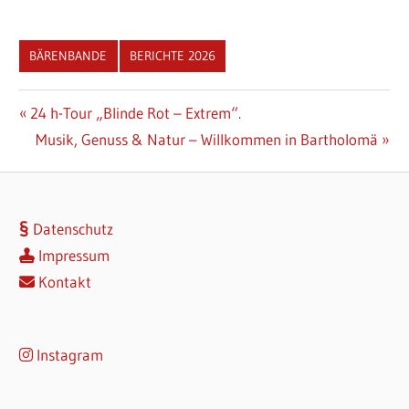
BÄRENBANDE
BERICHTE 2026
Beitragsnavigation
Vorheriger
24 h-Tour „Blinde Rot – Extrem“.
Beitrag:
Nächster
Musik, Genuss & Natur – Willkommen in Bartholomä
Beitrag:
Datenschutz
Impressum
Kontakt
Instagram