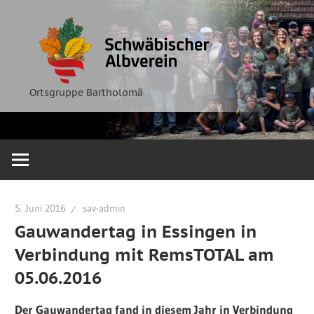
Zum
Ortsgruppe
Schwäbische
Inhalt
Bartholomä
springen
Albverein
Ortsgruppe Bartholomä
5. Juni 2016
sav-admin
Gauwandertag in Essingen in
Verbindung mit RemsTOTAL am
05.06.2016
Der Gauwandertag fand in diesem Jahr in Verbindung