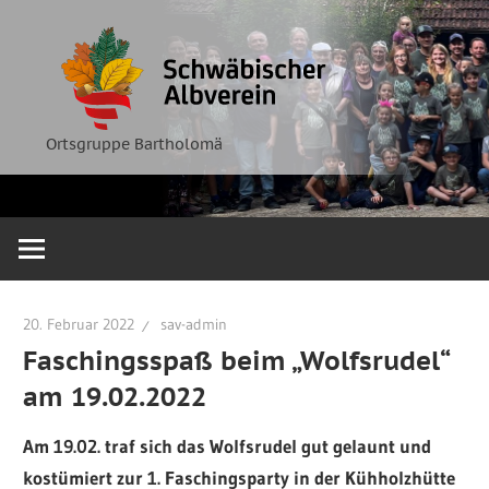
Zum
Ortsgruppe
Schwäbische
Inhalt
Bartholomä
springen
Albverein
Ortsgruppe Bartholomä
20. Februar 2022
sav-admin
Faschingsspaß beim „Wolfsrudel“
am 19.02.2022
Am 19.02. traf sich das Wolfsrudel gut gelaunt und
kostümiert zur 1. Faschingsparty in der Kühholzhütte