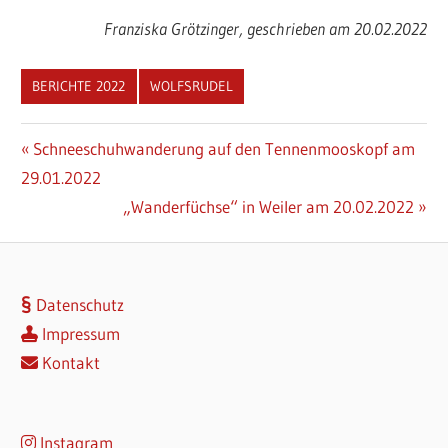
Franziska Grötzinger, geschrieben am 20.02.2022
BERICHTE 2022
WOLFSRUDEL
Beitragsnavigation
Vorheriger
Schneeschuhwanderung auf den Tennenmooskopf am
Beitrag:
29.01.2022
Nächster
„Wanderfüchse“ in Weiler am 20.02.2022
Beitrag:
Datenschutz
Impressum
Kontakt
Instagram