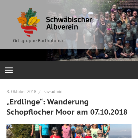
Zum
Ortsgruppe
Schwäbische
Inhalt
Bartholomä
springen
Albverein
Ortsgruppe Bartholomä
8. Oktober 2018
sav-admin
„Erdlinge“: Wanderung
Schopflocher Moor am 07.10.2018