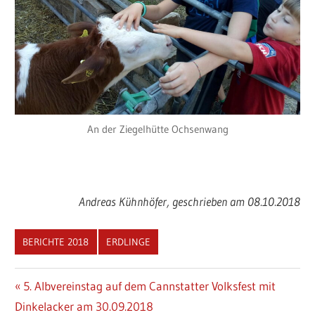
An der Ziegelhütte Ochsenwang
Andreas Kühnhöfer, geschrieben am 08.10.2018
BERICHTE 2018
ERDLINGE
Beitragsnavigation
Vorheriger
5. Albvereinstag auf dem Cannstatter Volksfest mit
Beitrag:
Dinkelacker am 30.09.2018