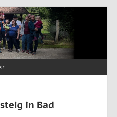
er
steig in Bad