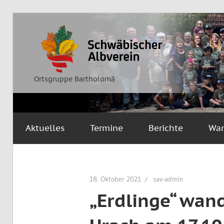
Zum
Inhalt
Ortsgruppe
Schwäbischer
springen
Bartholomä
Albverein
Ortsgruppe Bartholomä
Aktuelles
Termine
Berichte
Wa
18. Oktober 2021
sav-admin
„Erdlinge“ wan