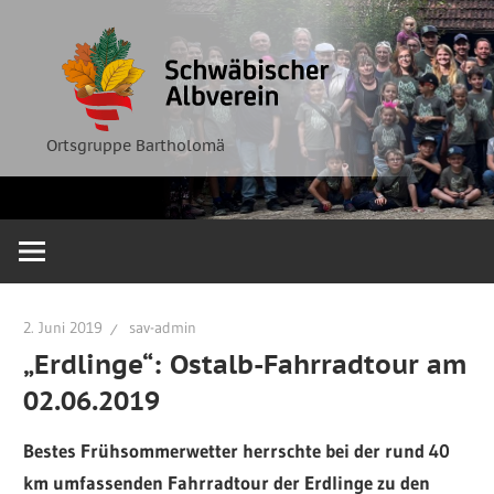
Zum
Ortsgruppe
Schwäbische
Inhalt
Bartholomä
springen
Albverein
Ortsgruppe Bartholomä
2. Juni 2019
sav-admin
„Erdlinge“: Ostalb-Fahrradtour am
02.06.2019
Bestes Frühsommerwetter herrschte bei der rund 40
km umfassenden Fahrradtour der Erdlinge zu den