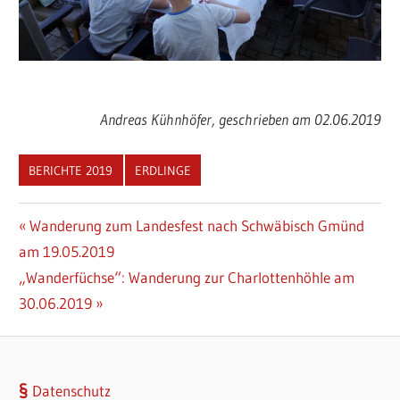
Andreas Kühnhöfer, geschrieben am 02.06.2019
BERICHTE 2019
ERDLINGE
Beitragsnavigation
Vorheriger
Wanderung zum Landesfest nach Schwäbisch Gmünd
Beitrag:
am 19.05.2019
Nächster
„Wanderfüchse“: Wanderung zur Charlottenhöhle am
Beitrag:
30.06.2019
Datenschutz