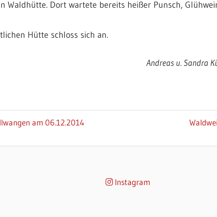
 Waldhütte. Dort wartete bereits heißer Punsch, Glühwei
lichen Hütte schloss sich an.
Andreas u. Sandra K
Nächste
 Ellwangen am 06.12.2014
Waldwei
Beitrag:
Instagram