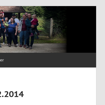
er
2.2014