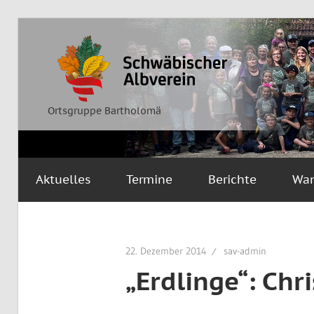
Zum
Inhalt
Ortsgruppe
Schwäbischer
springen
Bartholomä
Albverein
Ortsgruppe Bartholomä
Aktuelles
Termine
Berichte
Wa
22. Dezember 2014
sav-admin
„Erdlinge“: Ch