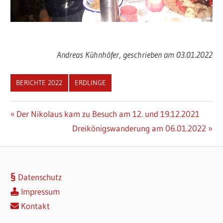
Andreas Kühnhöfer, geschrieben am 03.01.2022
BERICHTE 2022
ERDLINGE
Beitragsnavigation
Vorheriger
Der Nikolaus kam zu Besuch am 12. und 19.12.2021
Beitrag:
Nächster
Dreikönigswanderung am 06.01.2022
Beitrag:
Datenschutz
Impressum
Kontakt