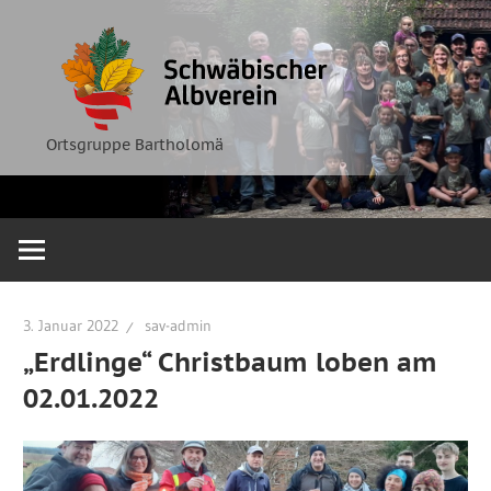
Zum
Ortsgruppe
Schwäbische
Inhalt
Bartholomä
springen
Albverein
Ortsgruppe Bartholomä
3. Januar 2022
sav-admin
„Erdlinge“ Christbaum loben am
02.01.2022