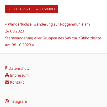
BERICHTE 2023
WOLFSRUDEL
Beitragsnavigation
Vorheriger
Wanderfüchse: Wanderung zur Roggenmühle am
Beitrag:
24.09.2023
Nächster
Sternwanderung aller Gruppen des SAV zur Kühholzhütte
Beitrag:
am 08.10.2023
Datenschutz
Impressum
Kontakt
Instagram