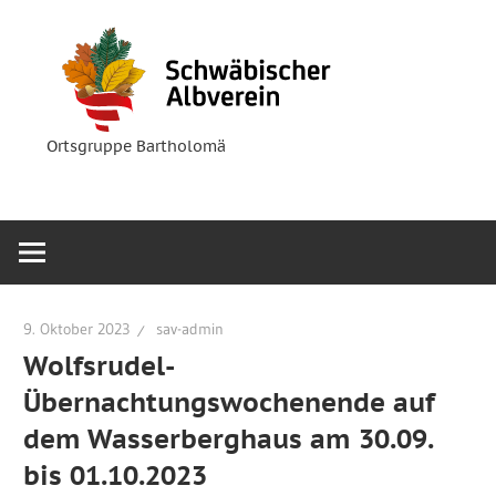
Zum
Ortsgruppe
Schwäbische
Inhalt
Bartholomä
springen
Albverein
Ortsgruppe Bartholomä
9. Oktober 2023
sav-admin
Wolfsrudel-
Übernachtungswochenende auf
dem Wasserberghaus am 30.09.
bis 01.10.2023