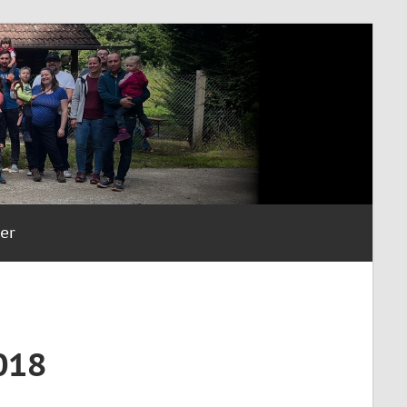
er
018