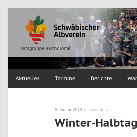
Zum
Inhalt
Ortsgruppe
Schwäbischer
springen
Bartholomä
Albverein
Ortsgruppe Bartholomä
Aktuelles
Termine
Berichte
Wa
8. Januar 2018
sav-admin
Winter-Halbta