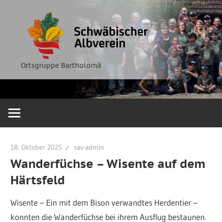
Zum
Ortsgruppe
Schwäbische
Inhalt
Bartholomä
springen
Albverein
Ortsgruppe Bartholomä
18. Oktober 2025
sav-admin
Wanderfüchse – Wisente auf dem
Härtsfeld
Wisente – Ein mit dem Bison verwandtes Herdentier –
konnten die Wanderfüchse bei ihrem Ausflug bestaunen.