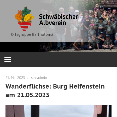
Zum
Ortsgruppe
Schwäbische
Inhalt
Bartholomä
springen
Albverein
Ortsgruppe Bartholomä
21. Mai 2023
sav-admin
Wanderfüchse: Burg Helfenstein
am 21.05.2023