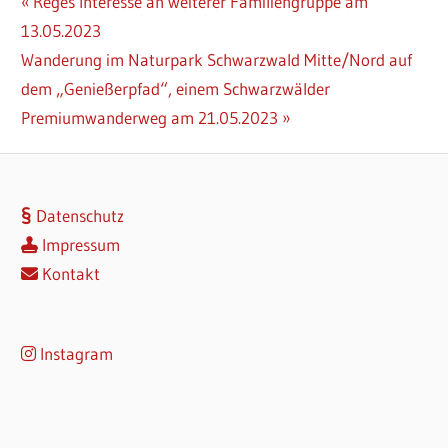
Beitragsnavigation
Vorheriger
Reges Interesse an weiterer Familiengruppe am
Beitrag:
13.05.2023
Nächster
Wanderung im Naturpark Schwarzwald Mitte/Nord auf
Beitrag:
dem „Genießerpfad“, einem Schwarzwälder
Premiumwanderweg am 21.05.2023
Datenschutz
Impressum
Kontakt
Instagram