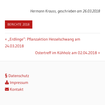
Hermann Krauss, geschrieben am 26.03.2018
BERICHTE 2018
Beitragsnavigation
Vorheriger
„Erdlinge“: Pflanzaktion Hesselschwang am
Beitrag:
24.03.2018
Nächster
Ostertreff im Kühholz am 02.04.2018
Beitrag:
Datenschutz
Impressum
Kontakt