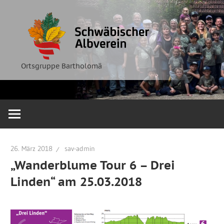
Zum
Ortsgruppe
Schwäbische
Inhalt
Bartholomä
springen
Albverein
Ortsgruppe Bartholomä
26. März 2018
sav-admin
„Wanderblume Tour 6 – Drei
Linden“ am 25.03.2018