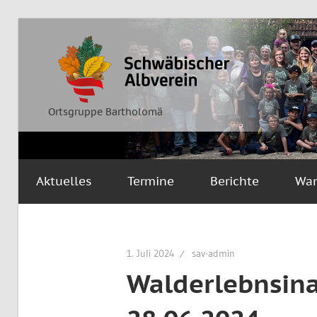
Zum
Inhalt
Ortsgruppe
Schwäbischer
springen
Bartholomä
Albverein
Ortsgruppe Bartholomä
Aktuelles
Termine
Berichte
Wa
1. Juli 2024
sav-admin
Walderlebnsin