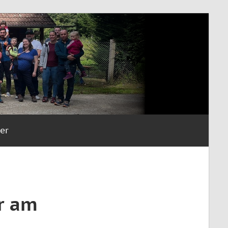
er
r am