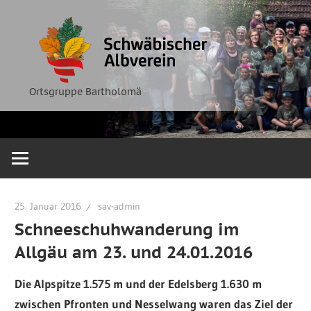
Zum
Ortsgruppe
Schwäbische
Inhalt
Bartholomä
springen
Albverein
Ortsgruppe Bartholomä
25. Januar 2016
sav-admin
Schneeschuhwanderung im
Allgäu am 23. und 24.01.2016
Die Alpspitze 1.575 m und der Edelsberg 1.630 m
zwischen Pfronten und Nesselwang waren das Ziel der