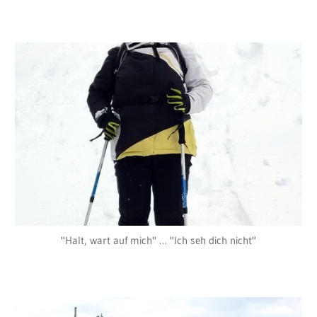
"Halt, wart auf mich" … "Ich seh dich nicht"