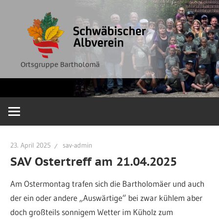
Zum
Ortsgruppe
Schwäbische
Inhalt
Bartholomä
springen
Albverein
Ortsgruppe Bartholomä
23. April 2025
sav-admin
SAV Ostertreff am 21.04.2025
Am Ostermontag trafen sich die Bartholomäer und auch
der ein oder andere „Auswärtige“ bei zwar kühlem aber
doch großteils sonnigem Wetter im Küholz zum