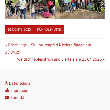
BERICHTE 2025
KÜHHOLZHÜTTE
Beitragsnavigation
Vorheriger
Frischlinge – Skulpturenpfad Niederalfingen am
Beitrag:
13.04.25
Nächster
Waldschnepfenstrich und Viertele am 25.04.2025
Beitrag:
Datenschutz
Impressum
Kontakt