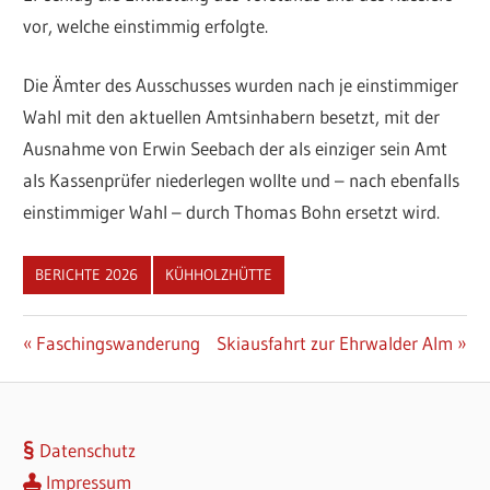
vor, welche einstimmig erfolgte.
Die Ämter des Ausschusses wurden nach je einstimmiger
Wahl mit den aktuellen Amtsinhabern besetzt, mit der
Ausnahme von Erwin Seebach der als einziger sein Amt
als Kassenprüfer niederlegen wollte und – nach ebenfalls
einstimmiger Wahl – durch Thomas Bohn ersetzt wird.
BERICHTE 2026
KÜHHOLZHÜTTE
Beitragsnavigation
Vorheriger
Nächster
Faschingswanderung
Skiausfahrt zur Ehrwalder Alm
Beitrag:
Beitrag:
Datenschutz
Impressum