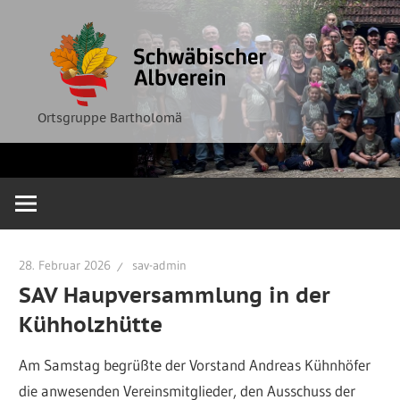
Zum
Ortsgruppe
Schwäbische
Inhalt
Bartholomä
springen
Albverein
Ortsgruppe Bartholomä
28. Februar 2026
sav-admin
SAV Haupversammlung in der
Kühholzhütte
Am Samstag begrüßte der Vorstand Andreas Kühnhöfer
die anwesenden Vereinsmitglieder, den Ausschuss der