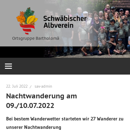
Zum
Ortsgruppe
Schwäbische
Inhalt
Bartholomä
springen
Albverein
Ortsgruppe Bartholomä
22. Juli 2022
sav-admin
Nachtwanderung am
09./10.07.2022
Bei bestem Wanderwetter starteten wir 27 Wanderer zu
unserer Nachtwanderung