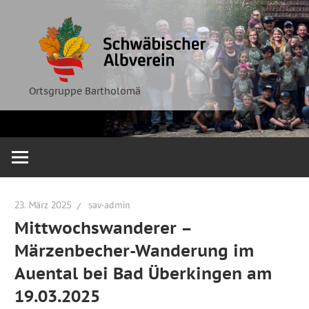
Zum
Ortsgruppe
Schwäbische
Inhalt
Bartholomä
springen
Albverein
Ortsgruppe Bartholomä
23. März 2025
sav-admin
Mittwochswanderer –
Märzenbecher-Wanderung im
Auental bei Bad Überkingen am
19.03.2025