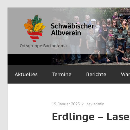
Zum
Inhalt
Ortsgruppe
Schwäbischer
springen
Bartholomä
Albverein
Ortsgruppe Bartholomä
Aktuelles
Termine
Berichte
Wa
19. Januar 2025
sav-admin
Erdlinge – Las