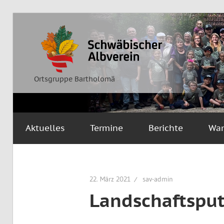
Zum
Inhalt
Ortsgruppe
Schwäbischer
springen
Bartholomä
Albverein
Ortsgruppe Bartholomä
Aktuelles
Termine
Berichte
Wa
22. März 2021
sav-admin
Landschaftsput