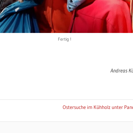
Fertig !
Andreas Kü
Nächster
Ostersuche im Kühholz unter Pa
Beitrag: