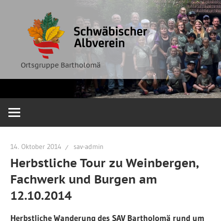
Zum
Ortsgruppe
Schwäbische
Inhalt
Bartholomä
springen
Albverein
Ortsgruppe Bartholomä
14. Oktober 2014
sav-admin
Herbstliche Tour zu Weinbergen,
Fachwerk und Burgen am
12.10.2014
Herbstliche Wanderung des SAV Bartholomä rund um