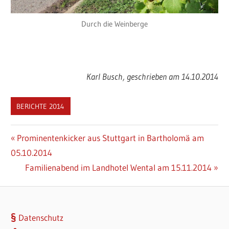
Durch die Weinberge
Karl Busch, geschrieben am 14.10.2014
BERICHTE 2014
Beitragsnavigation
Vorheriger
Prominentenkicker aus Stuttgart in Bartholomä am
Beitrag:
05.10.2014
Nächster
Familienabend im Landhotel Wental am 15.11.2014
Beitrag:
Datenschutz